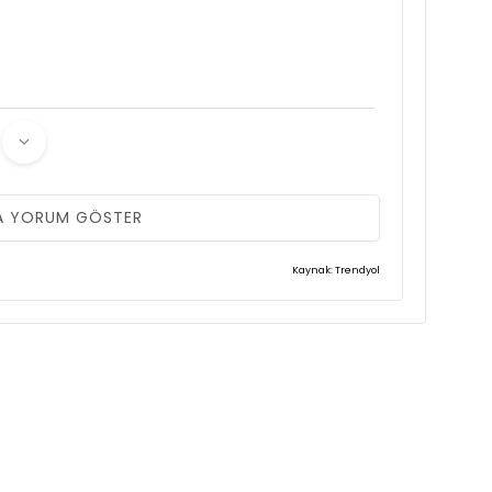
A YORUM GÖSTER
Kaynak: Trendyol
k teşekkür ederim çok beğenerek giyiyorum