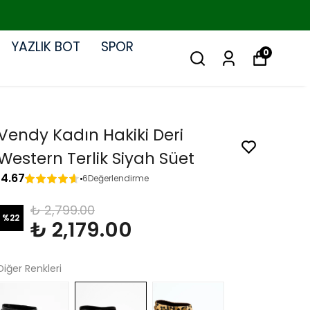
YAZLIK BOT
SPOR
0
Vendy Kadın Hakiki Deri
Western Terlik Siyah Süet
4.67
6
Değerlendirme
₺ 2,799.00
%
22
₺ 2,179.00
Diğer Renkleri