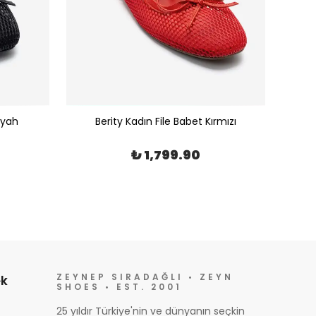
iyah
Berity Kadın File Babet Kırmızı
₺ 1,799.90
ZEYNEP SIRADAĞLI • ZEYN
k
SHOES • EST. 2001
25 yıldır Türkiye'nin ve dünyanın seçkin