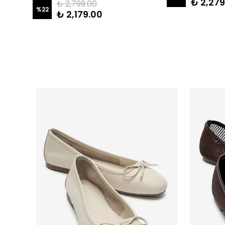
₺ 2,279
₺ 2,799.00
%
22
₺ 2,179.00