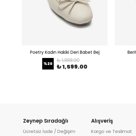
 Leopar
Poetry Kadın Hakiki Deri Babet Bej
Beri
₺ 1,999.00
%
20
₺ 1,599.00
Zeynep Sıradağlı
Alışveriş
Ücretsiz İade / Değişim
Kargo ve Teslimat