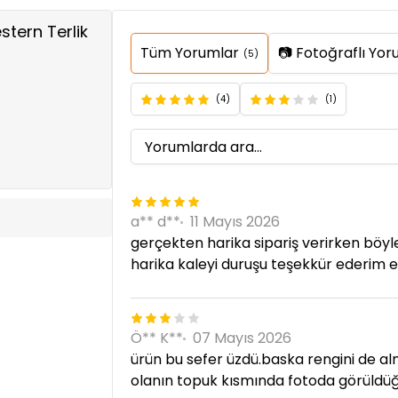
stern Terlik
Tüm Yorumlar
📷 Fotoğraflı Yor
(5)
(4)
(1)
a** d**
11 Mayıs 2026
gerçekten harika sipariş verirken böyle
harika kaleyi duruşu teşekkür ederim
Ö** K**
07 Mayıs 2026
ürün bu sefer üzdü.baska rengini de al
olanın topuk kısmında fotoda görüldüğü 