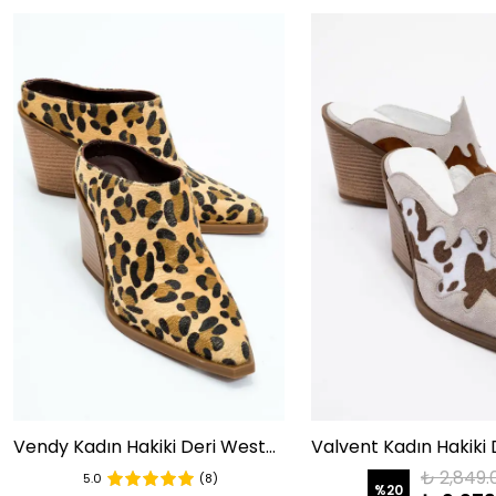
Vendy Kadın Hakiki Deri Western Terlik Leopar
₺ 2,849.
5.0
(8)
%
20