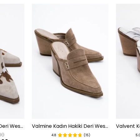
Tşk ederim
Valvent Kadın Hakiki Deri Western Terlik Beyaz Süet-Tay
Valmine Kadın Hakiki Deri Western Terlik Vizon Süet
00
4.8
(15)
5.