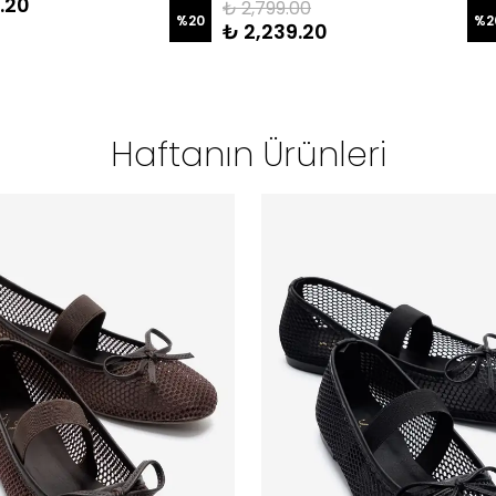
.20
₺ 2,799.00
%
20
%
2
₺ 2,239.20
Haftanın Ürünleri