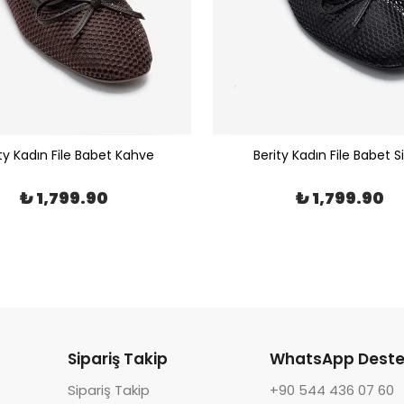
ty Kadın File Babet Kahve
Berity Kadın File Babet S
₺ 1,799.90
₺ 1,799.90
Sipariş Takip
WhatsApp Deste
Sipariş Takip
+90 544 436 07 60