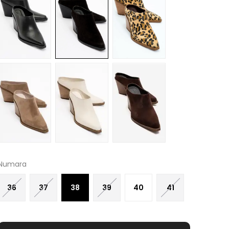
Numara
36
37
38
39
40
41