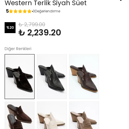
Western Terlik Siyah Süet
5
3
Değerlendirme
₺ 2,799.00
%
20
₺ 2,239.20
Diğer Renkleri