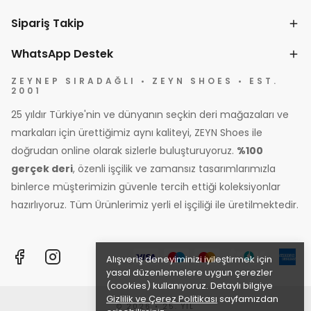
Sipariş Takip
WhatsApp Destek
ZEYNEP SIRADAĞLI • ZEYN SHOES • EST.
2001
25 yıldır Türkiye'nin ve dünyanın seçkin deri mağazaları ve
markaları için ürettiğimiz aynı kaliteyi, ZEYN Shoes ile
doğrudan online olarak sizlerle buluşturuyoruz.
%100
gerçek deri
, özenli işçilik ve zamansız tasarımlarımızla
binlerce müşterimizin güvenle tercih ettiği koleksiyonlar
hazırlıyoruz. Tüm Ürünlerimiz yerli el işçiliği ile üretilmektedir.
Alışveriş deneyiminizi iyileştirmek için
yasal düzenlemelere uygun çerezler
(cookies) kullanıyoruz. Detaylı bilgiye
Gizlilik ve Çerez Politikası
sayfamızdan
© 2026 • 25. YIL