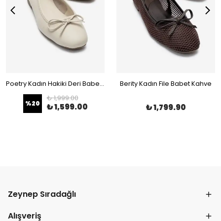
Poetry Kadın Hakiki Deri Babet Bej
Berity Kadın File Babet Kahve
₺ 1,999.00
%
20
₺ 1,599.00
₺ 1,799.90
Zeynep Sıradağlı
Alışveriş