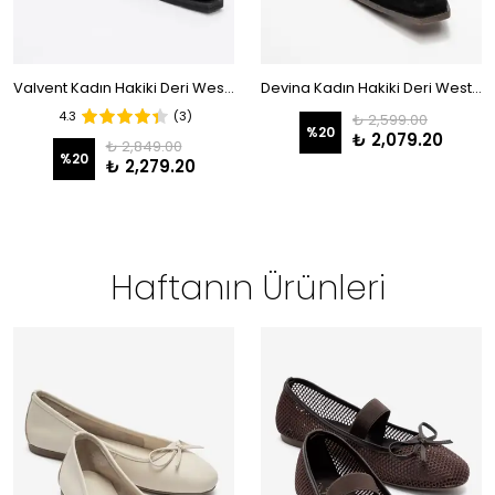
Valvent Kadın Hakiki Deri Western Terlik Siyah Süet-Leopar
Devina Kadın Hakiki Deri Western Terlik Siyah Süet
4.3
(3)
₺ 2,599.00
%
20
₺ 2,079.20
₺ 2,849.00
%
20
₺ 2,279.20
Haftanın Ürünleri