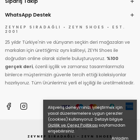
Sipariş Takip
WhatsApp Destek
ZEYNEP SIRADAĞLI • ZEYN SHOES • EST.
2001
25 yıldır Türkiye'nin ve dünyanın seçkin deri mağazaları ve
markaları için ürettiğimiz aynı kaliteyi, ZEYN Shoes ile
doğrudan online olarak sizlerle buluşturuyoruz.
%100
gerçek deri
, özenli işçilik ve zamansız tasarımlarımızla
binlerce müşterimizin güvenle tercih ettiği koleksiyonlar
hazırlıyoruz. Tüm Ürünlerimiz yerli el işçiliği ile üretilmektedir.
Alışveriş deneyiminizi iyileştirmek için
yasal düzenlemelere uygun çerezler
(cookies) kullanıyoruz. Detaylı bilgiye
Gizlilik ve Çerez Politikası
sayfamızdan
© 2026 • 25. YIL
erişebilirsiniz.
ZEYNEP SIRADAĞLI • ZEYN SHOES
Anladım