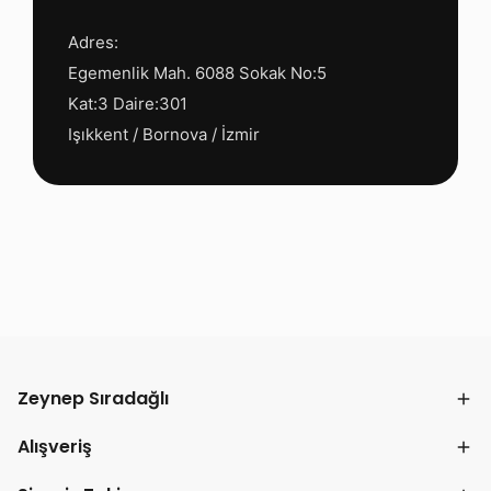
Adres:
Egemenlik Mah. 6088 Sokak No:5
Kat:3 Daire:301
Işıkkent / Bornova / İzmir
Zeynep Sıradağlı
Alışveriş