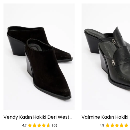
Vendy Kadın Hakiki Deri Western Terlik Siyah Süet
4.7
(6)
4.9