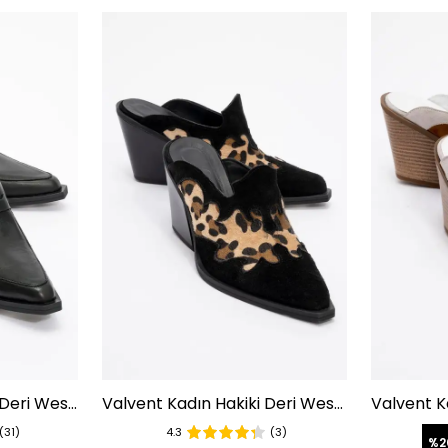
Valmine Kadın Hakiki Deri Western Terlik Siyah
Valvent Kadın Hakiki Deri Western Terlik Siyah Süet-Leopar
(31)
4.3
(3)
%
2