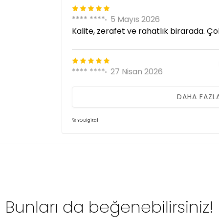
**** ****
5 Mayıs 2026
Kalite, zerafet ve rahatlık birarada. Ço
**** ****
27 Nisan 2026
Ne kadar farklı ve sade bi terlik çok şa
teşekkür ediyorum
DAHA FAZL
🚀 YGDigital
U** Ç**
03 Nisan 2026
Güzel ve rahat
Bunları da beğenebilirsiniz!