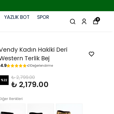
YAZLIK BOT
SPOR
0
Vendy Kadın Hakiki Deri
Western Terlik Bej
4.9
21
Değerlendirme
₺ 2,799.00
%
22
₺ 2,179.00
Diğer Renkleri