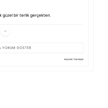
k güzel bir terlik gerçekten.
nslıyım bu kaliteyi bize sunduğunuz için
A YORUM GÖSTER
Kaynak: Trendyol