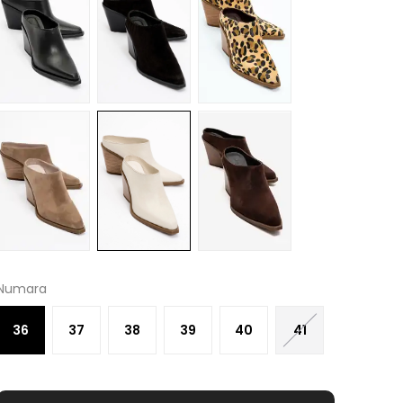
Numara
36
37
38
39
40
41