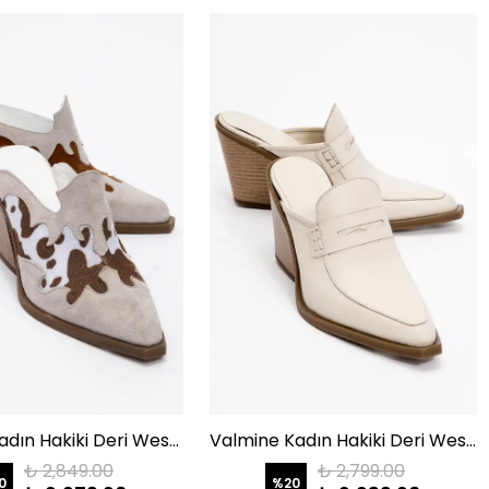
Valvent Kadın Hakiki Deri Western Terlik Beyaz Süet-Tay
Valmine Kadın Hakiki Deri Western Terlik Bej
₺ 2,849.00
₺ 2,799.00
0
%
20