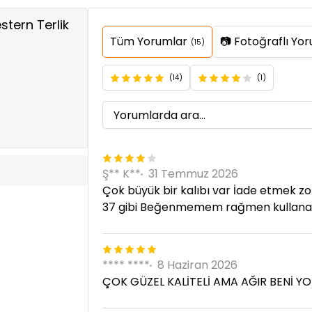
stern Terlik
Tüm Yorumlar
📷 Fotoğraflı Yo
(15)
(14)
(1)
Ş** K**
31 Temmuz 2026
Çok büyük bir kalıbı var İade etmek z
37 gibi Beğenmemem rağmen kullan
**** ****
8 Haziran 2026
ÇOK GÜZEL KALİTELİ AMA AĞIR BENİ Y