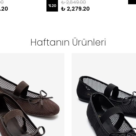
00
₺ 2,849.00
%
20
.20
₺ 2,279.20
Haftanın Ürünleri