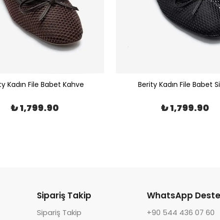
ty Kadın File Babet Kahve
Berity Kadın File Babet S
₺ 1,799.90
₺ 1,799.90
Sipariş Takip
WhatsApp Deste
Sipariş Takip
+90 544 436 07 60