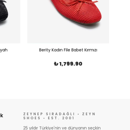
iyah
Berity Kadın File Babet Kırmızı
₺ 1,799.90
ZEYNEP SIRADAĞLI • ZEYN
k
SHOES • EST. 2001
25 yıldır Türkiye'nin ve dünyanın seçkin