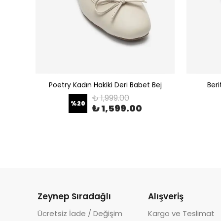
 Leopar
Poetry Kadın Hakiki Deri Babet Bej
Beri
₺ 1,999.00
%
20
₺ 1,599.00
Zeynep Sıradağlı
Alışveriş
Ücretsiz İade / Değişim
Kargo ve Teslimat