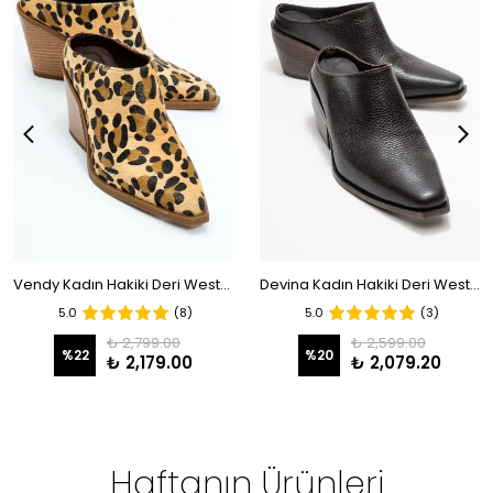
**** ****
25 Nisan 2025
Harika bir terlik çok modern ve aşırı rahat aşırı
Vendy Kadın Hakiki Deri Western Terlik Leopar
Devina Kadın Hakiki Deri Western Terlik Kahve
5.0
(8)
5.0
(3)
₺ 2,799.00
₺ 2,599.00
%
22
%
20
₺ 2,179.00
₺ 2,079.20
Haftanın Ürünleri