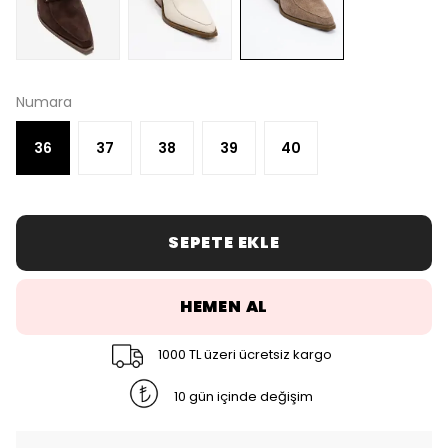
Numara
36
37
38
39
40
SEPETE EKLE
HEMEN AL
1000 TL üzeri ücretsiz kargo
10 gün içinde değişim