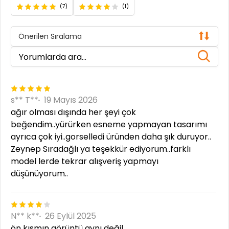
(7)
(1)
Önerilen Sıralama
s** T**
19 Mayıs 2026
ağır olması dışında her şeyi çok
beğendim..yürürken esneme yapmayan tasarımı
ayrıca çok iyi..gorselledi üründen daha şık duruyor..
Zeynep Sıradağlı ya teşekkür ediyorum..farklı
model lerde tekrar alışveriş yapmayı
düşünüyorum..
N** k**
26 Eylül 2025
ön kısmın görüntü aynı değil