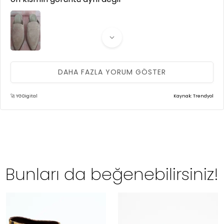
DAHA FAZLA YORUM GÖSTER
N** S**
25 Haziran 2025
Başarılı ürün
🚀 YGDigital
Kaynak: Trendyol
Bunları da beğenebilirsiniz!
**** ****
08 Haziran 2025
Harika bir ürün