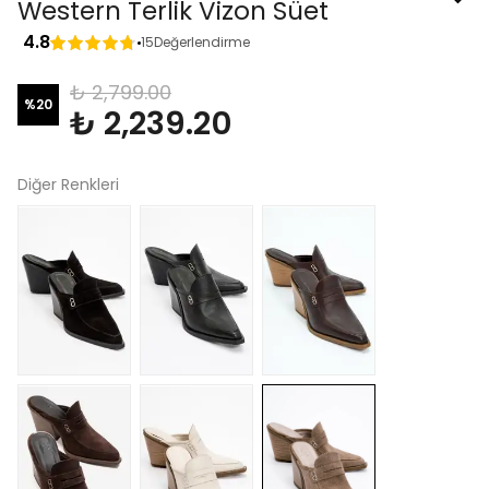
Western Terlik Vizon Süet
4.8
15
Değerlendirme
₺ 2,799.00
%
20
₺ 2,239.20
Diğer Renkleri