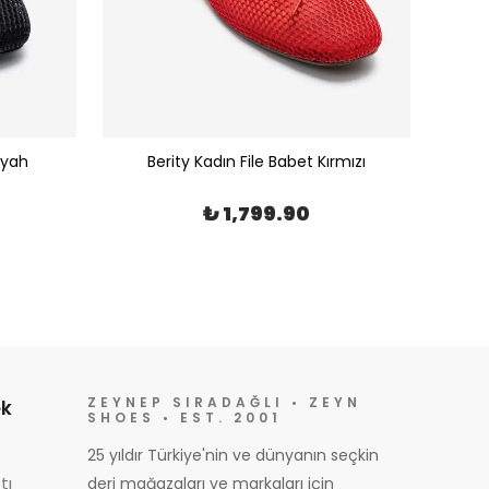
iyah
Berity Kadın File Babet Kırmızı
₺ 1,799.90
ZEYNEP SIRADAĞLI • ZEYN
k
SHOES • EST. 2001
25 yıldır Türkiye'nin ve dünyanın seçkin
tı
deri mağazaları ve markaları için