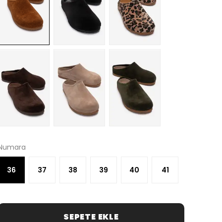
Numara
36
37
38
39
40
41
SEPETE EKLE