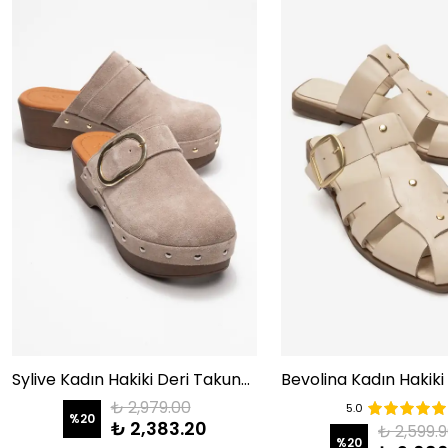
Sylive Kadın Hakiki Deri Takunya Terlik Vizon Süet
₺ 2,979.00
5.0
%
20
₺ 2,383.20
₺ 2,599.
%
20