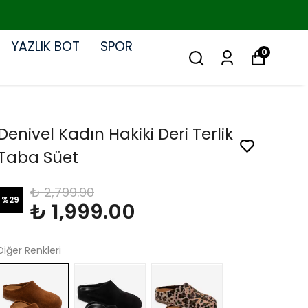
YAZLIK BOT
SPOR
0
Denivel Kadın Hakiki Deri Terlik
Taba Süet
₺ 2,799.90
%
29
₺ 1,999.00
Diğer Renkleri