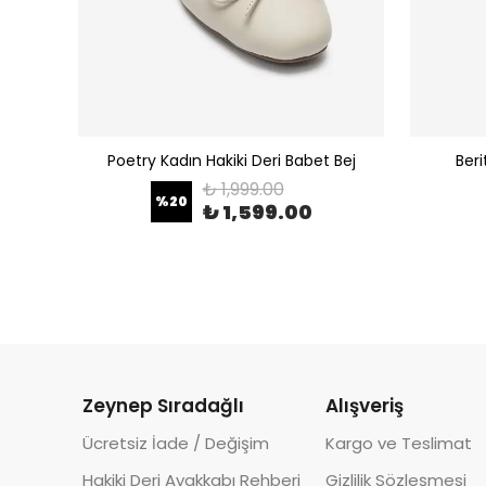
 Leopar
Poetry Kadın Hakiki Deri Babet Bej
Beri
₺ 1,999.00
%
20
₺ 1,599.00
Zeynep Sıradağlı
Alışveriş
Ücretsiz İade / Değişim
Kargo ve Teslimat
Hakiki Deri Ayakkabı Rehberi
Gizlilik Sözleşmesi