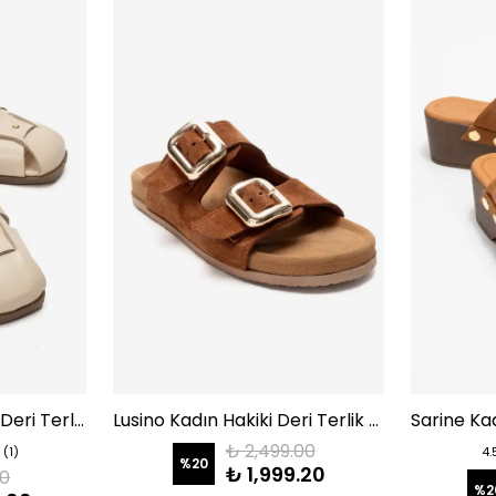
Bevolina Kadın Hakiki Deri Terlik Bej
Lusino Kadın Hakiki Deri Terlik Taba Süet
₺ 2,499.00
(1)
4.
%
20
₺ 1,999.20
90
%
2