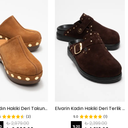
Sarine Kadın Hakiki Deri Takunya Sandalet Taba Süet
Elvarin Kadın Hakiki Deri Terlik Kahve Süet
5
(2)
5.0
(1)
₺ 2,979.00
₺ 2,399.00
0
%
20