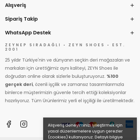
Alışveriş
Sipariş Takip
WhatsApp Destek
ZEYNEP SIRADAĞLI • ZEYN SHOES • EST.
2001
25 yıldır Türkiye'nin ve dünyanın seçkin deri mağazaları ve
markaları için ürettiğimiz aynı kaliteyi, ZEYN Shoes ile
doğrudan online olarak sizlerle buluşturuyoruz.
%100
gerçek deri
, özenli işçilik ve zamansız tasarımlarımızla
binlerce müşterimizin güvenle tercih ettiği koleksiyonlar
hazırlıyoruz. Tüm Ürünlerimiz yerli el işçiliği ile üretilmektedir.
Alışveriş deneyiminizi iyileştirmek için
yasal düzenlemelere uygun çerezler
(cookies) kullanıyoruz. Detaylı bilgiye