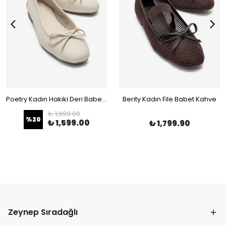
Poetry Kadın Hakiki Deri Babet Bej
Berity Kadın File Babet Kahve
₺ 1,999.00
%
20
₺ 1,599.00
₺ 1,799.90
Zeynep Sıradağlı