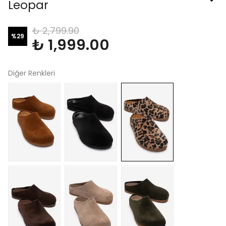
Leopar
₺ 2,799.90
%
29
₺ 1,999.00
Diğer Renkleri