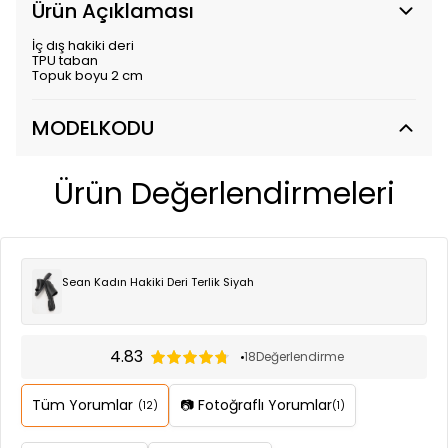
Ürün Açıklaması
İç dış hakiki deri
TPU taban
Topuk boyu 2 cm
MODELKODU
Ürün Değerlendirmeleri
Sean Kadın Hakiki Deri Terlik Siyah
4.83
18
Değerlendirme
Tüm Yorumlar
📷 Fotoğraflı Yorumlar
(12)
(1)