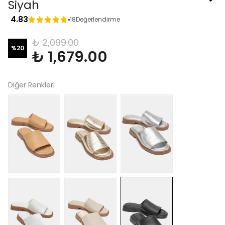
Siyah
4.83
18
Değerlendirme
₺ 2,099.00
%
20
₺ 1,679.00
Diğer Renkleri