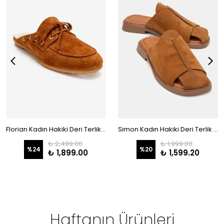
**** ****
29 Haziran 2026
Çok güzel ürün ses yapmıyor
Florian Kadın Hakiki Deri Terlik Taba Süet
Simon Kadın Hakiki Deri Terlik Taba Süet
₺ 2,499.00
₺ 1,999.00
%
24
%
20
₺ 1,899.00
₺ 1,599.20
Haftanın Ürünleri