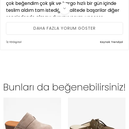
çok beğendim çok şik ve kargo hızlı bir gün içinde
teslim aldım tam istediğim kalitede başarilar diğer
rengindende almayı duşunuyorum .yeeesss
supersiniz
DAHA FAZLA YORUM GÖSTER
🚀 YGDigital
Kaynak: Trendyol
Hilal Ö.
10 Mayıs 2026
Zeynep Sıradağlı demek kalitenin adresi demek,
emeğinize sağlık 4 çift ürün aldım hepsi birbirinden
güzel ve kaliteli
Bunları da beğenebilirsiniz!
R** A**
04 Mayıs 2026
ürün çok kaliteli. çok beyendim.