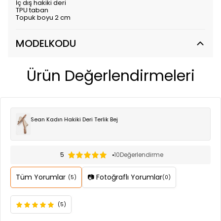
İç dış hakiki deri
TPU taban
Topuk boyu 2 cm
MODELKODU
Ürün Değerlendirmeleri
Sean Kadın Hakiki Deri Terlik Bej
5
10
Değerlendirme
Tüm Yorumlar
📷 Fotoğraflı Yorumlar
(5)
(0)
(5)