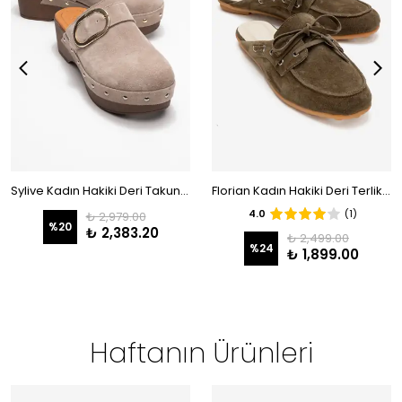
Sylive Kadın Hakiki Deri Takunya Terlik Vizon Süet
Florian Kadın Hakiki Deri Terlik Haki Süet
4.0
(1)
₺ 2,979.00
%
20
₺ 2,383.20
₺ 2,499.00
%
24
₺ 1,899.00
Haftanın Ürünleri