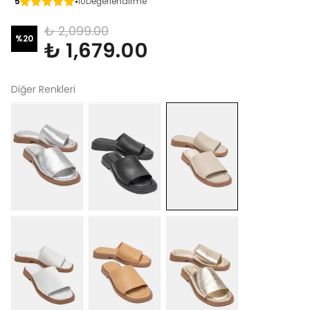
5
10
Değerlendirme
₺ 2,099.00
%
20
₺ 1,679.00
Diğer Renkleri