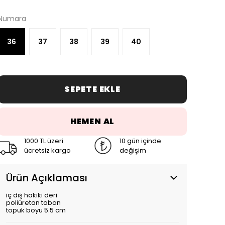
Numara
36
37
38
39
40
SEPETE EKLE
HEMEN AL
1000 TL üzeri
10 gün içinde
ücretsiz kargo
değişim
Ürün Açıklaması
iç dış hakiki deri
poliüretan taban
topuk boyu 5.5 cm