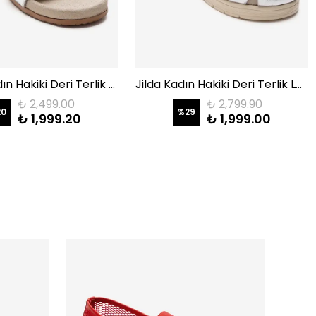
Lusino Kadın Hakiki Deri Terlik Lame
Jilda Kadın Hakiki Deri Terlik Lame
₺ 2,499.00
₺ 2,799.90
20
%
29
₺ 1,999.20
₺ 1,999.00