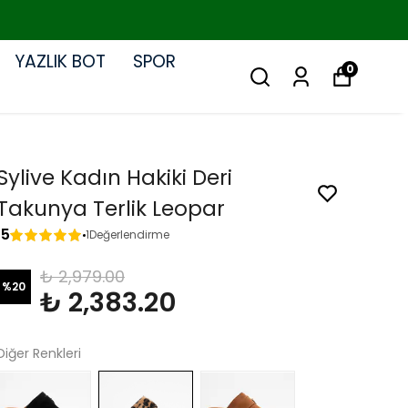
YAZLIK BOT
SPOR
0
Sylive Kadın Hakiki Deri
Takunya Terlik Leopar
5
1
Değerlendirme
₺ 2,979.00
%
20
₺ 2,383.20
Diğer Renkleri