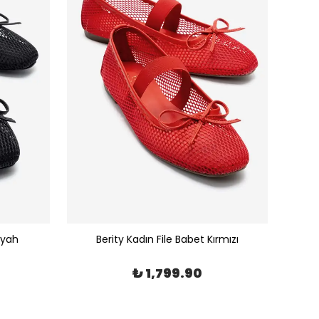
iyah
Berity Kadın File Babet Kırmızı
₺ 1,799.90