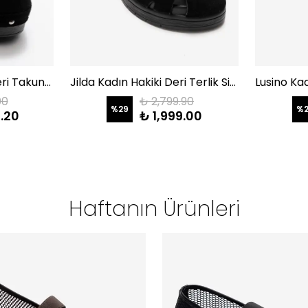
Beloni Kadın Hakiki Deri Takunya Terlik Siyah Süet
Jilda Kadın Hakiki Deri Terlik Siyah Süet
00
₺ 2,799.90
%
29
%
.20
₺ 1,999.00
Haftanın Ürünleri