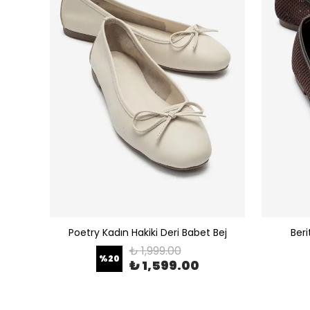
 Leopar
Poetry Kadın Hakiki Deri Babet Bej
Beri
₺ 1,999.00
%
20
₺ 1,599.00