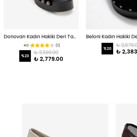
Donovan Kadın Hakiki Deri Takunya Terlik Siyah Süet
₺ 2,979.
4.0
(1)
%
20
₺ 2,383
₺ 3,599.00
%
23
₺ 2,779.00