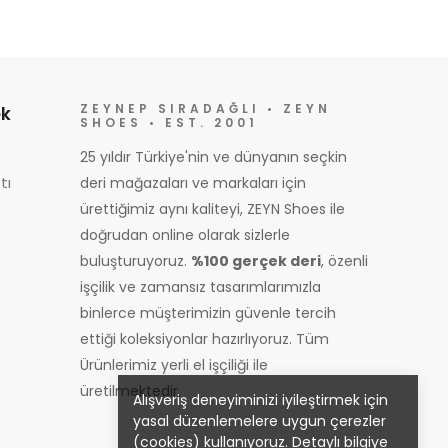
ZEYNEP SIRADAĞLI • ZEYN
k
SHOES • EST. 2001
25 yıldır Türkiye'nin ve dünyanın seçkin
tı
deri mağazaları ve markaları için
ürettiğimiz aynı kaliteyi, ZEYN Shoes ile
doğrudan online olarak sizlerle
buluşturuyoruz.
%100 gerçek deri
, özenli
işçilik ve zamansız tasarımlarımızla
binlerce müşterimizin güvenle tercih
ettiği koleksiyonlar hazırlıyoruz. Tüm
Ürünlerimiz yerli el işçiliği ile
üretilmektedir.
Alışveriş deneyiminizi iyileştirmek için
yasal düzenlemelere uygun çerezler
(cookies) kullanıyoruz. Detaylı bilgiye