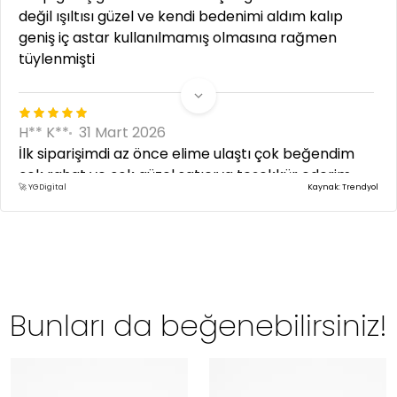
değil ışıltısı güzel ve kendi bedenimi aldım kalıp
geniş iç astar kullanılmamış olmasına rağmen
tüylenmişti
H** K**
31 Mart 2026
İlk siparişimdi az önce elime ulaştı çok beğendim
çok rahat ve çok güzel satıcıya teşekkür ederim
🚀 YGDigital
Kaynak: Trendyol
Bunları da beğenebilirsiniz!
I** B**
13 Mart 2026
cox harika tovsiya edirem yumuşak rahat