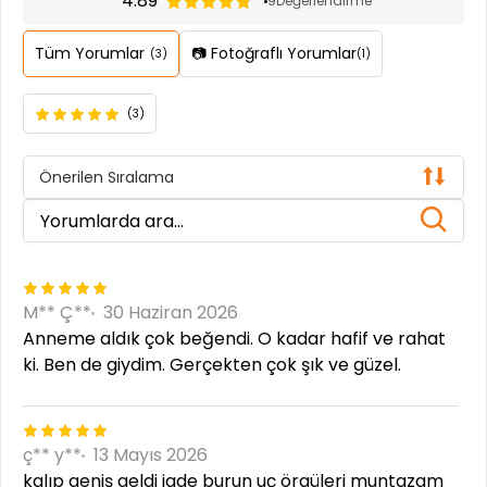
4.89
9
Değerlendirme
Tüm Yorumlar
📷 Fotoğraflı Yorumlar
(3)
(1)
(3)
Önerilen Sıralama
M** Ç**
30 Haziran 2026
Anneme aldık çok beğendi. O kadar hafif ve rahat
ki. Ben de giydim. Gerçekten çok şık ve güzel.
ç** y**
13 Mayıs 2026
kalıp geniş geldi iade burun uç örgüleri muntazam