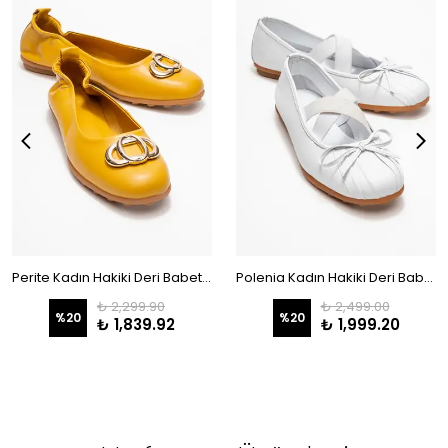
Perite Kadın Hakiki Deri Babet Hardal Arkası Lastikli Color-Match Deri Astar
Polenia Kadın Hakiki Deri Babet Beyaz Color-Match Deri Astar
₺ 2,299.90
₺ 2,499.00
%
20
%
20
₺ 1,839.92
₺ 1,999.20