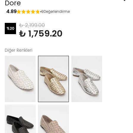
Dore
4.89
9
Değerlendirme
₺ 2,199.00
%
20
₺ 1,759.20
Diğer Renkleri