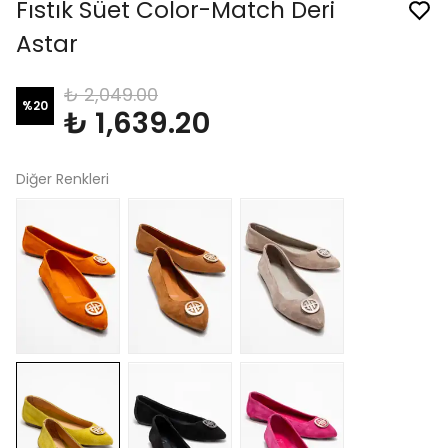
Fıstık Süet Color-Match Deri
Astar
₺ 2,049.00
%
20
₺ 1,639.20
Diğer Renkleri