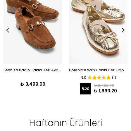
Fennisa Kadın Hakiki Deri Ayakkabı Taba Süet
Polenia Kadın Hakiki Deri Babet Dore Color-Match Deri Astar
5.0
(1)
₺ 3,499.00
₺ 2,499.00
%
20
₺ 1,999.20
Haftanın Ürünleri