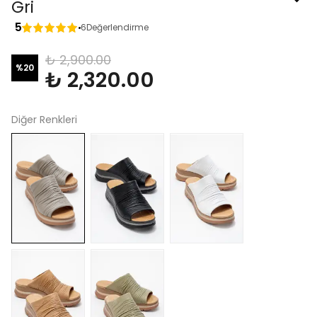
Gri
5
6
Değerlendirme
₺ 2,900.00
%
20
₺ 2,320.00
Diğer Renkleri