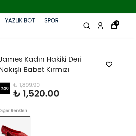
YAZLIK BOT
SPOR
0
James Kadın Hakiki Deri
Nakışlı Babet Kırmızı
₺ 1,899.90
%
20
₺ 1,520.00
Diğer Renkleri