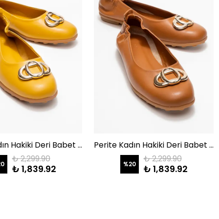
Perite Kadın Hakiki Deri Babet Hardal Arkası Lastikli Color-Match Deri Astar
Perite Kadın Hakiki Deri Babet Taba Arkası Lastikli Color-Match Deri Astar
₺ 2,299.90
₺ 2,299.90
20
%
20
₺ 1,839.92
₺ 1,839.92