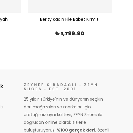
iyah
Berity Kadın File Babet Kırmızı
₺ 1,799.90
ZEYNEP SIRADAĞLI • ZEYN
k
SHOES • EST. 2001
25 yıldır Türkiye'nin ve dünyanın seçkin
tı
deri mağazaları ve markaları için
ürettiğimiz aynı kaliteyi, ZEYN Shoes ile
doğrudan online olarak sizlerle
buluşturuyoruz.
%100 gerçek deri
, özenli