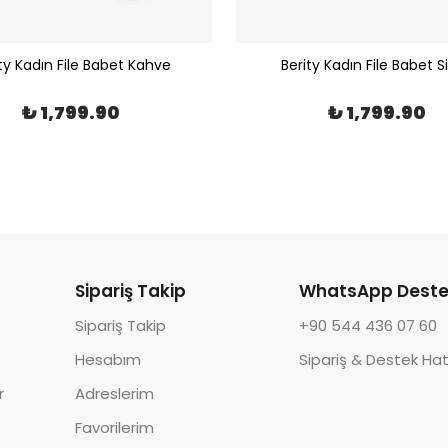
ty Kadın File Babet Kahve
Berity Kadın File Babet S
₺ 1,799.90
₺ 1,799.90
Sipariş Takip
WhatsApp Deste
Sipariş Takip
+90 544 436 07 60
Hesabım
Sipariş & Destek Hat
r
Adreslerim
Favorilerim