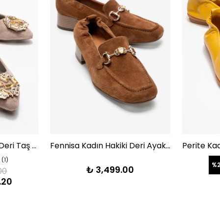
Torselel Kadın Hakiki Deri Taş Detaylı Babet Vizon Süet Color-Match Deri Astar
Fennisa Kadın Hakiki Deri Ayakkabı Taba Süet
(1)
%
₺ 3,499.00
00
.20