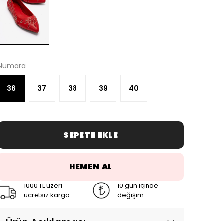
Numara
36
37
38
39
40
SEPETE EKLE
HEMEN AL
1000 TL üzeri
10 gün içinde
ücretsiz kargo
değişim