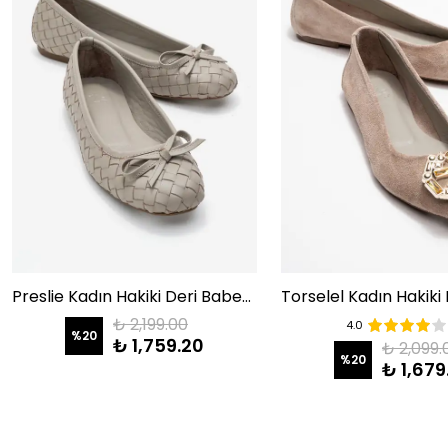
Preslie Kadın Hakiki Deri Babet Gri El Örgüsü - Color-Match Deri Astar
₺ 2,199.00
4.0
%
20
₺ 1,759.20
₺ 2,099.
%
20
₺ 1,679