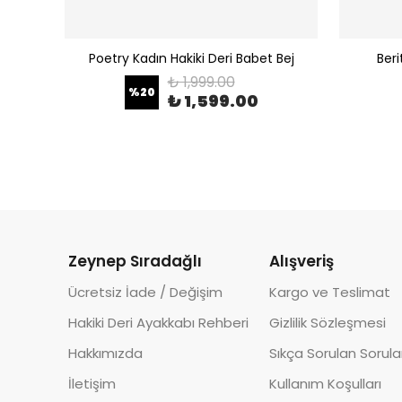
 Leopar
Poetry Kadın Hakiki Deri Babet Bej
Beri
₺ 1,999.00
%
20
₺ 1,599.00
Zeynep Sıradağlı
Alışveriş
Ücretsiz İade / Değişim
Kargo ve Teslimat
Hakiki Deri Ayakkabı Rehberi
Gizlilik Sözleşmesi
Hakkımızda
Sıkça Sorulan Sorula
İletişim
Kullanım Koşulları