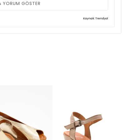
A YORUM GÖSTER
Kaynak: Trendyol
..
emisdim