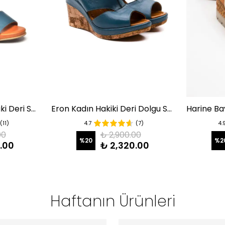
Pietra Ortopedik Hakiki Deri Sandalet Mavi
Eron Kadın Hakiki Deri Dolgu Sandalet Mavi
(11)
4.7
(7)
4.
00
₺ 2,900.00
%
20
%
2
.00
₺ 2,320.00
Haftanın Ürünleri