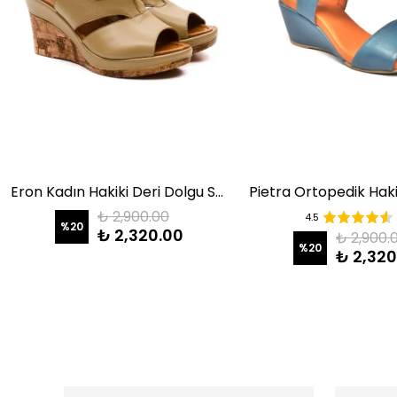
Eron Kadın Hakiki Deri Dolgu Sandalet Kum
₺ 2,900.00
4.5
%
20
₺ 2,320.00
₺ 2,900.
%
20
₺ 2,320