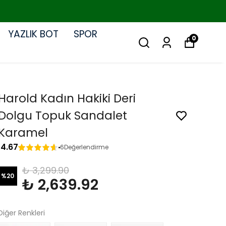
YAZLIK BOT
SPOR
0
Harold Kadın Hakiki Deri
Dolgu Topuk Sandalet
Karamel
4.67
6
Değerlendirme
₺ 3,299.90
%
20
₺ 2,639.92
Diğer Renkleri