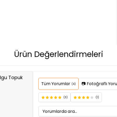
Ürün Değerlendirmeleri
olgu Topuk
Tüm Yorumlar
📷 Fotoğraflı Yor
(4)
(3)
(1)