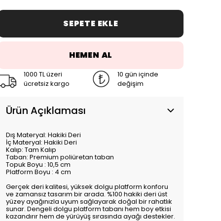
SEPETE EKLE
HEMEN AL
1000 TL üzeri
10 gün içinde
ücretsiz kargo
değişim
Ürün Açıklaması
Dış Materyal: Hakiki Deri
İç Materyal: Hakiki Deri
Kalıp: Tam Kalıp
Taban: Premium poliüretan taban
Topuk Boyu : 10,5 cm
Platform Boyu : 4 cm
Gerçek deri kalitesi, yüksek dolgu platform konforu
ve zamansız tasarım bir arada. %100 hakiki deri üst
yüzey ayağınızla uyum sağlayarak doğal bir rahatlık
sunar. Dengeli dolgu platform tabanı hem boy etkisi
kazandırır hem de yürüyüş sırasında ayağı destekler.