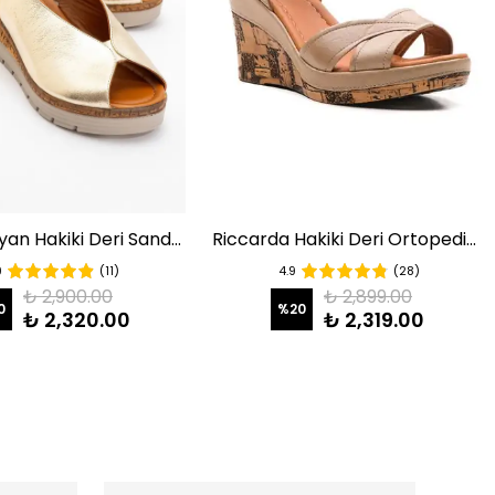
Harine Bayan Hakiki Deri Sandalet Dore
Riccarda Hakiki Deri Ortopedik Sandalet Kum
9
(11)
4.9
(28)
₺ 2,900.00
₺ 2,899.00
0
%
20
₺ 2,320.00
₺ 2,319.00