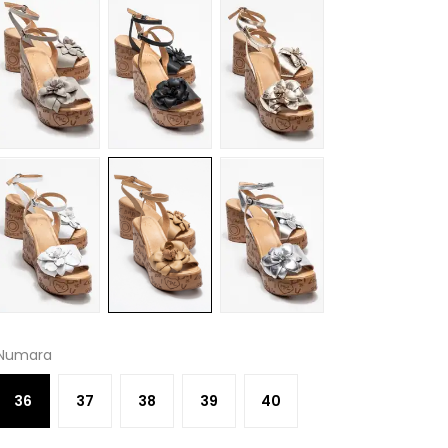
Numara
36
37
38
39
40