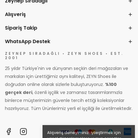
Zeynep Sıradağlı
Alışveriş
Sipariş Takip
WhatsApp Destek
ZEYNEP SIRADAĞLI • ZEYN SHOES • EST.
2001
25 yıldır Türkiye'nin ve dünyanın seçkin deri mağazaları ve
markaları için ürettiğimiz aynı kaliteyi, ZEYN Shoes ile
doğrudan online olarak sizlerle buluşturuyoruz.
%100
gerçek deri
, özenli işçilik ve zamansız tasarımlarımızla
binlerce müşterimizin güvenle tercih ettiği koleksiyonlar
hazırlıyoruz. Tüm Ürünlerimiz yerli el işçiliği ile üretilmektedir.
Alışveriş deneyiminizi iyileştirmek için