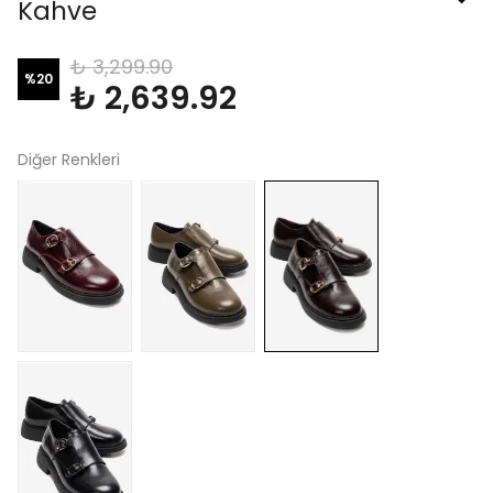
Kahve
₺ 3,299.90
%
20
₺ 2,639.92
Diğer Renkleri