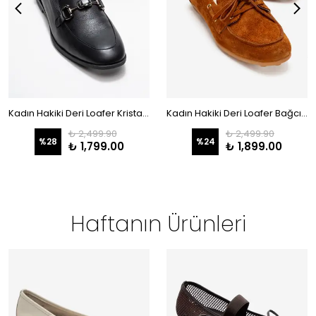
Kadın Hakiki Deri Loafer Kristal Toka Detaylı Günlük Ayakkabı Siyah Porto Color-Match Deri Astar
Kadın Hakiki Deri Loafer Bağcıklı Günlük Ayakkabı Taba Süet Zenvia
₺ 2,499.90
₺ 2,499.90
%
28
%
24
₺ 1,799.00
₺ 1,899.00
Haftanın Ürünleri