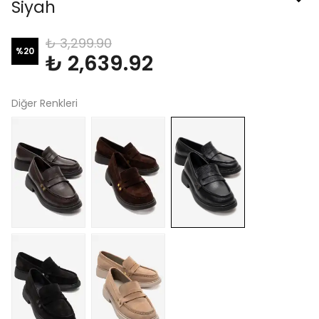
Siyah
₺ 3,299.90
%
20
₺ 2,639.92
Diğer Renkleri