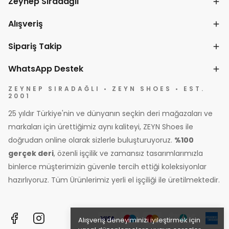
Zeynep Sıradağlı
Alışveriş
Sipariş Takip
WhatsApp Destek
ZEYNEP SIRADAĞLI • ZEYN SHOES • EST.
2001
25 yıldır Türkiye'nin ve dünyanın seçkin deri mağazaları ve
markaları için ürettiğimiz aynı kaliteyi, ZEYN Shoes ile
doğrudan online olarak sizlerle buluşturuyoruz.
%100
gerçek deri
, özenli işçilik ve zamansız tasarımlarımızla
binlerce müşterimizin güvenle tercih ettiği koleksiyonlar
hazırlıyoruz. Tüm Ürünlerimiz yerli el işçiliği ile üretilmektedir.
Alışveriş deneyiminizi iyileştirmek için