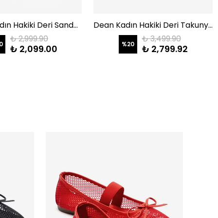
Aberin Kadın Hakiki Deri Sandalet Gri
Dean Kadın Hakiki Deri Takunya Terlik Taba Süet
₺ 2,999.90
₺ 3,499.90
0
%
20
₺ 2,099.00
₺ 2,799.92