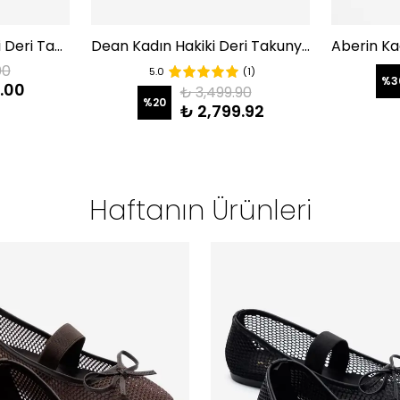
Donovan Kadın Hakiki Deri Takunya Terlik Haki
Dean Kadın Hakiki Deri Takunya Terlik Siyah Süet
00
5.0
(1)
%
3
.00
₺ 3,499.90
%
20
₺ 2,799.92
Haftanın Ürünleri