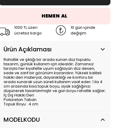
HEMEN AL
1000 TL üzeri
10 gün içinde
ücretsiz kargo
değişim
Ürün Açıklaması
Rahatlık ve şıklığı bir arada sunan düz topuklu
tasarım, günlük kullanım için idealdir; Zamansız
tarzıyla her kıyafetle uyum sağlayan düz desen,
sade ve zarif bir görünüm kazandırır; Yüksek kaliteli
hakiki deri materyal, dayanıklılığı ve konforu bir
arada sunarak uzun süreli kullanım vaat eder; 1 ila 4
cm arasında kısa topuk boyu, ayak sağlığınızı
düşünerek tasarlanmıştır ve gün boyu rahatlık sağlar;
İç Dış Hakiki Deri
Poliüretan Taban
Topuk Boyu : 4 cm
MODELKODU