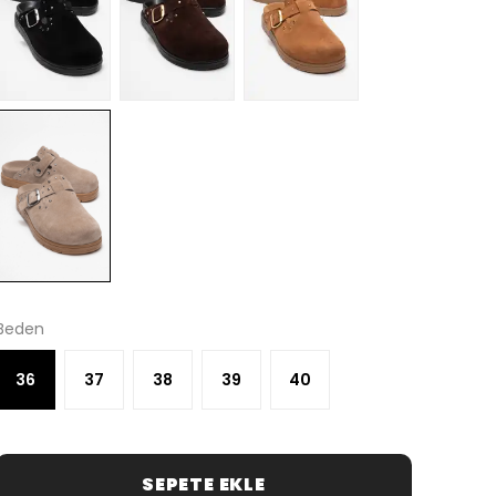
Beden
36
37
38
39
40
SEPETE EKLE