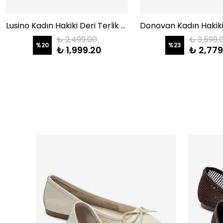
Lusino Kadın Hakiki Deri Terlik Taba Süet
₺ 2,499.00
₺ 3,599.
%
20
%
23
₺ 1,999.20
₺ 2,779