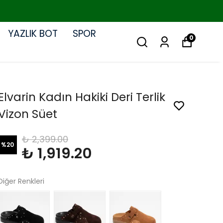
YAZLIK BOT
SPOR
0
Elvarin Kadın Hakiki Deri Terlik
Vizon Süet
₺ 2,399.00
%
20
₺ 1,919.20
Diğer Renkleri