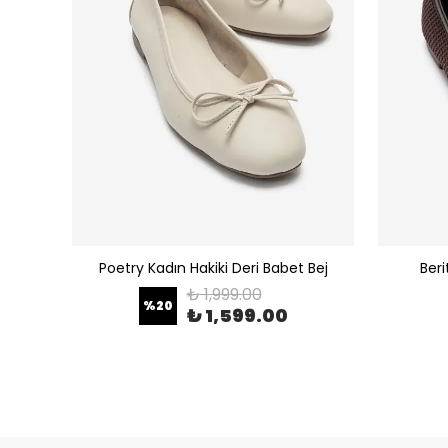
 Leopar
Poetry Kadın Hakiki Deri Babet Bej
Beri
₺ 1,999.00
%
20
₺ 1,599.00