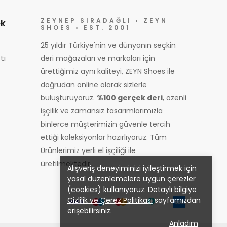
ZEYNEP SIRADAĞLI • ZEYN
k
SHOES • EST. 2001
25 yıldır Türkiye'nin ve dünyanın seçkin
tı
deri mağazaları ve markaları için
ürettiğimiz aynı kaliteyi, ZEYN Shoes ile
doğrudan online olarak sizlerle
buluşturuyoruz.
%100 gerçek deri
, özenli
işçilik ve zamansız tasarımlarımızla
binlerce müşterimizin güvenle tercih
ettiği koleksiyonlar hazırlıyoruz. Tüm
Ürünlerimiz yerli el işçiliği ile
üretilmektedir.
Alışveriş deneyiminizi iyileştirmek için
yasal düzenlemelere uygun çerezler
(cookies) kullanıyoruz. Detaylı bilgiye
Gizlilik ve Çerez Politikası
sayfamızdan
erişebilirsiniz.
Anladım