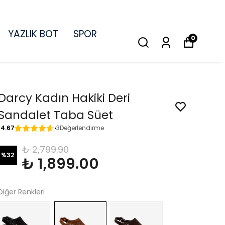
YAZLIK BOT
SPOR
0
Darcy Kadın Hakiki Deri
Sandalet Taba Süet
4.67
3
Değerlendirme
₺ 2,799.90
%
32
₺ 1,899.00
Diğer Renkleri