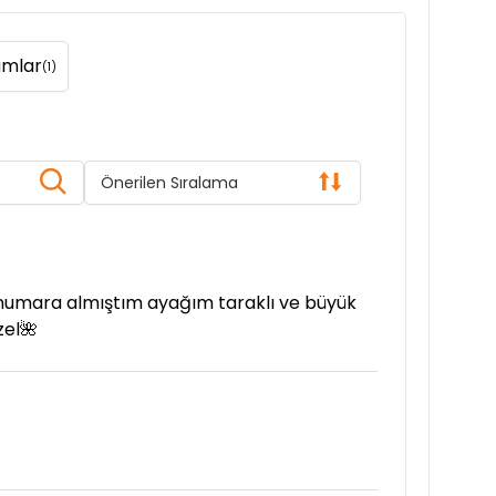
umlar
(1)
Önerilen Sıralama
 numara almıştım ayağım taraklı ve büyük
zel🌺