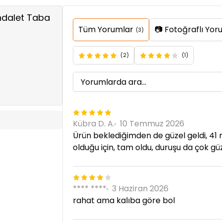
andalet Taba
Tüm Yorumlar
📷 Fotoğraflı Yor
(3)
(2)
(1)
Kübra D. A.
10 Temmuz 2026
Ürün beklediğimden de güzel geldi, 41
olduğu için, tam oldu, duruşu da çok gü
**** ****
3 Haziran 2026
rahat ama kalıba göre bol