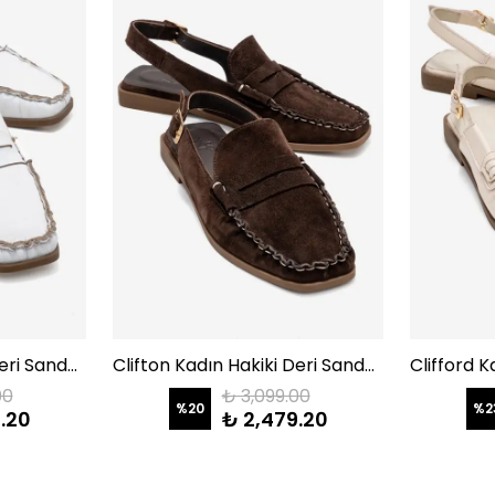
Clifton Kadın Hakiki Deri Sandalet Beyaz
Clifton Kadın Hakiki Deri Sandalet Kahve Süet
00
₺ 3,099.00
%
20
%
2
.20
₺ 2,479.20