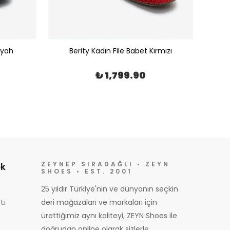
iyah
Berity Kadın File Babet Kırmızı
₺ 1,799.90
ZEYNEP SIRADAĞLI • ZEYN
k
SHOES • EST. 2001
25 yıldır Türkiye'nin ve dünyanın seçkin
tı
deri mağazaları ve markaları için
ürettiğimiz aynı kaliteyi, ZEYN Shoes ile
doğrudan online olarak sizlerle