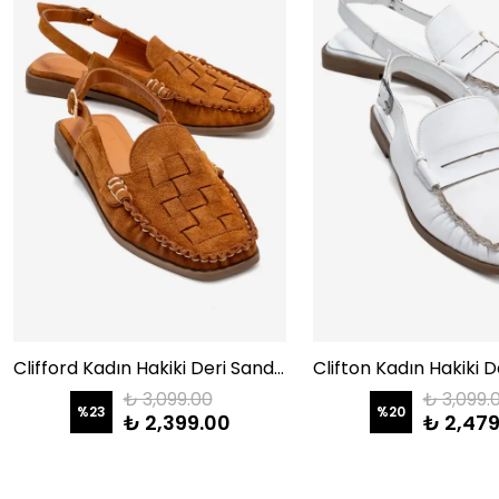
Clifford Kadın Hakiki Deri Sandalet Taba Süet
₺ 3,099.00
₺ 3,099.
%
23
%
20
₺ 2,399.00
₺ 2,479