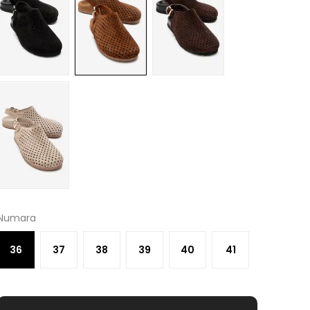
Numara
36
37
38
39
40
41