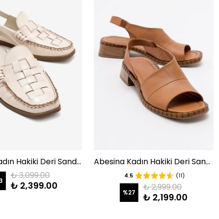
Clifford Kadın Hakiki Deri Sandalet Bej
Abesina Kadın Hakiki Deri Sandalet Taba
₺ 3,099.00
4.5
(11)
3
₺ 2,399.00
₺ 2,999.00
%
27
₺ 2,199.00