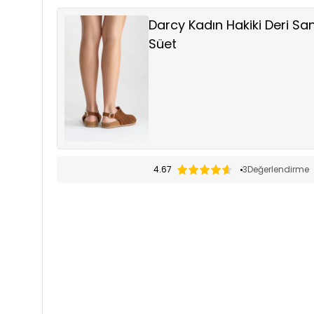
Darcy Kadın Hakiki Deri S
Süet
4.67
3
Değerlendirme