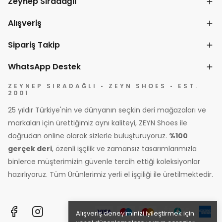
Zeynep Sıradağlı
Alışveriş
Sipariş Takip
WhatsApp Destek
ZEYNEP SIRADAĞLI • ZEYN SHOES • EST.
2001
25 yıldır Türkiye'nin ve dünyanın seçkin deri mağazaları ve
markaları için ürettiğimiz aynı kaliteyi, ZEYN Shoes ile
doğrudan online olarak sizlerle buluşturuyoruz.
%100
gerçek deri
, özenli işçilik ve zamansız tasarımlarımızla
binlerce müşterimizin güvenle tercih ettiği koleksiyonlar
hazırlıyoruz. Tüm Ürünlerimiz yerli el işçiliği ile üretilmektedir.
Alışveriş deneyiminizi iyileştirmek için