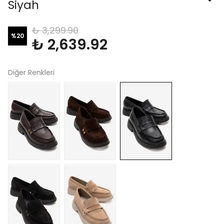
Siyah
₺ 3,299.90
%
20
₺ 2,639.92
Diğer Renkleri