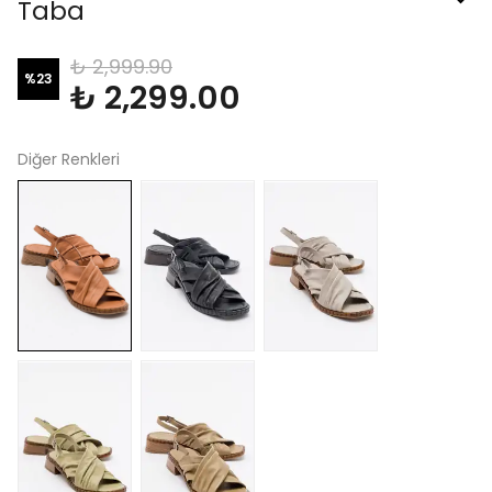
Taba
₺ 2,999.90
%
23
₺ 2,299.00
Diğer Renkleri