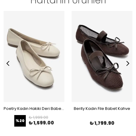
Haftanın Ürünleri
Poetry Kadın Hakiki Deri Babet Bej
Berity Kadın File Babet Kahve
₺ 1,999.00
%
20
₺ 1,599.00
₺ 1,799.90