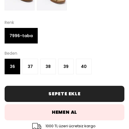
Renk
7996-taba
Beden
36
37
38
39
40
SEPETE EKLE
HEMEN AL
1000 TL üzeri ücretsiz kargo