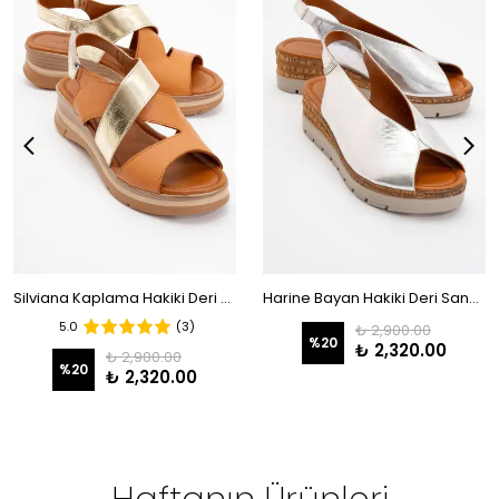
Silviana Kaplama Hakiki Deri Sandalet Taba-Dore
Harine Bayan Hakiki Deri Sandalet Lame
5.0
(3)
₺ 2,900.00
%
20
₺ 2,320.00
₺ 2,900.00
%
20
₺ 2,320.00