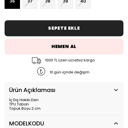
36
37
38
39
40
SEPETE EKLE
HEMEN AL
1000 TL üzeri ücretsiz kargo
10 gün içinde değişim
Ürün Açıklaması
İç Dış Hakiki Deri
TPU Taban
Topuk Boyu 2 cm
MODELKODU