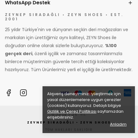
WhatsApp Destek
ZEYNEP SIRADAĞLI • ZEYN SHOES • EST.
2001
25 yıldır Türkiye'nin ve dünyanın seçkin deri mağazaları ve
markaları için ürettiğimiz aynı kaliteyi, ZEYN Shoes ile
doğrudan online olarak sizlerle buluşturuyoruz.
%100
gerçek deri
, özenli işçilik ve zamansız tasarımlarımızla
binlerce müşterimizin güvenle tercih ettiği koleksiyonlar
hazırlıyoruz. Tüm Ürünlerimiz yerli el işçiliği ile üretilmektedir.
Alışveriş deneyiminizi iyileştirmek için
yasal düzenlemelere uygun çerezler
(cookies) kullanıyoruz. Detaylı bilgiye
Gizlilik ve Çerez Politikası
sayfamızdan
© 2026 • 25. YIL
erişebilirsiniz.
ZEYNEP SIRADAĞLI • ZEYN SHOES
Anladım
TÜM HAKLARI SAKLIDIR