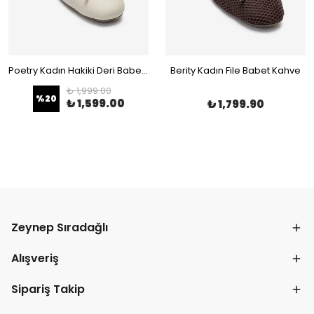
Poetry Kadın Hakiki Deri Babet Bej
Berity Kadın File Babet Kahve
₺ 1,999.00
%
20
₺ 1,599.00
₺ 1,799.90
Zeynep Sıradağlı
Alışveriş
Sipariş Takip