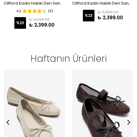
Clifford Kadın Hakiki Deri Sandalet Oranj Süet
Clifford Kadın Hakiki Deri Sandalet Siyah Süet
4.2
(5)
₺ 3,099.00
%
23
₺ 2,399.00
₺ 3,099.00
%
23
₺ 2,399.00
Haftanın Ürünleri